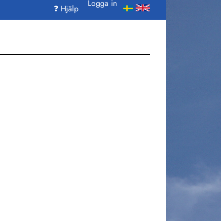
Logga in
❓ Hjälp