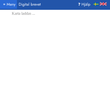
Meny
Digital brevet
❓ Hjälp
≡
Karta laddas ...