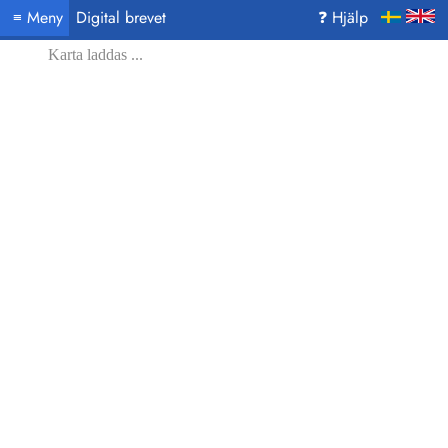
Meny
Digital brevet
❓ Hjälp
≡
Karta laddas ...