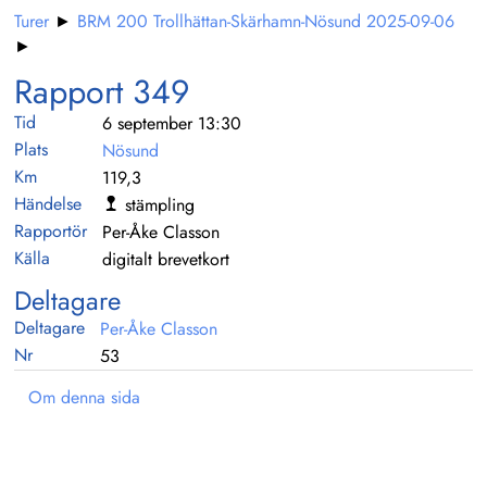
Turer
►
BRM 200 Trollhättan-Skärhamn-Nösund 2025-09-06
►
Rapport 349
Tid
6 september 13:30
Plats
Nösund
Km
119,3
Händelse
stämpling
Rapportör
Per-Åke Classon
Källa
digitalt brevetkort
Deltagare
Deltagare
Per-Åke Classon
Nr
53
Om denna sida