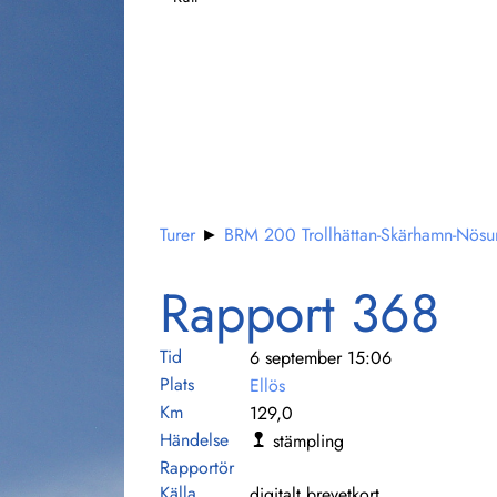
Turer
►
BRM 200 Trollhättan-Skärhamn-Nös
Rapport 368
Tid
6 september 15:06
Plats
Ellös
Km
129,0
Händelse
stämpling
Rapportör
Källa
digitalt brevetkort