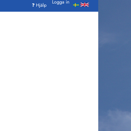
Logga in
❓ Hjälp