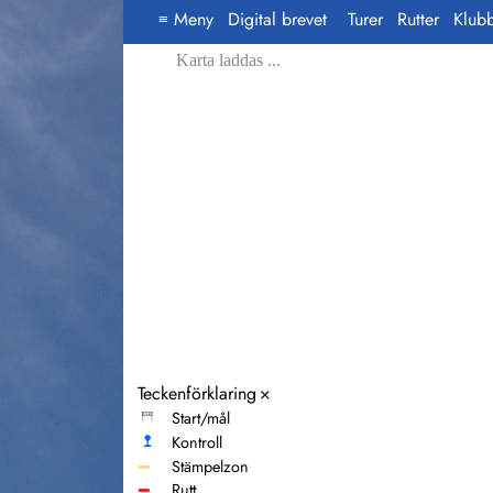
Meny
Digital brevet
Turer
Rutter
Klub
≡
Karta laddas ...
Teckenförklaring
×
Start/mål
Kontroll
━
Stämpelzon
━
Rutt