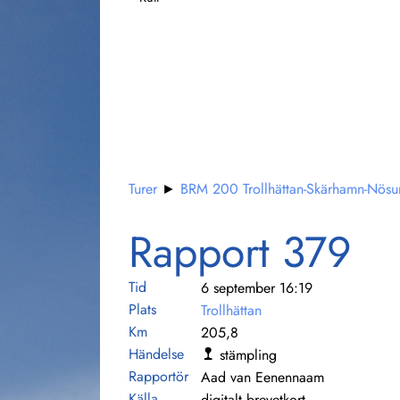
Turer
►
BRM 200 Trollhättan-Skärhamn-Nös
Rapport 379
Tid
6 september 16:19
Plats
Trollhättan
Km
205,8
Händelse
stämpling
Rapportör
Aad van Eenennaam
Källa
digitalt brevetkort