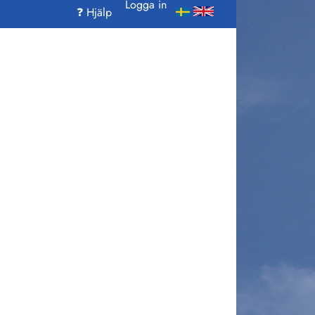
Logga in
❓ Hjälp