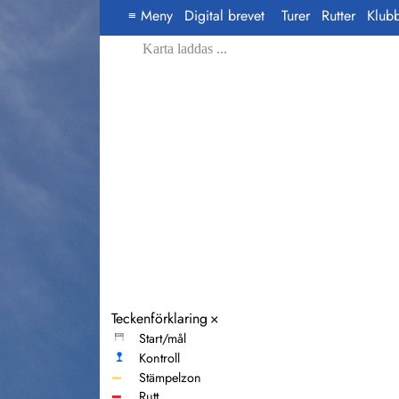
Meny
Digital brevet
Turer
Rutter
Klub
≡
Karta laddas ...
Teckenförklaring
×
Start/mål
Kontroll
━
Stämpelzon
━
Rutt