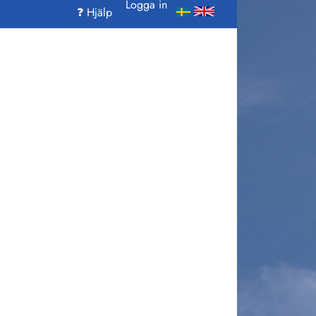
Logga in
❓ Hjälp