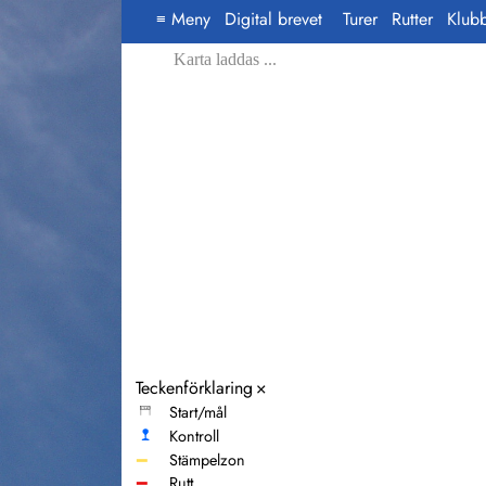
Meny
Digital brevet
Turer
Rutter
Klub
≡
Karta laddas ...
Teckenförklaring
×
Start/mål
Kontroll
━
Stämpelzon
━
Rutt