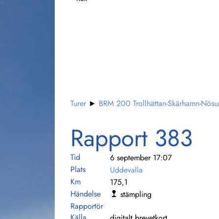
Turer
►
BRM 200 Trollhättan-Skärhamn-Nös
Rapport 383
Tid
6 september 17:07
Plats
Uddevalla
Km
175,1
Händelse
stämpling
Rapportör
Källa
digitalt brevetkort