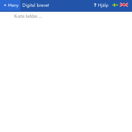
Meny
Digital brevet
❓ Hjälp
≡
Karta laddas ...