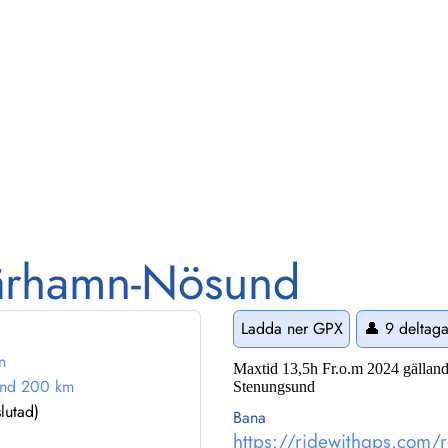
rhamn-Nösund
Ladda ner GPX
👤 9 deltaga
n
Maxtid 13,5h Fr.o.m 2024 gällande
sund 200 km
Stenungsund
lutad)
Bana
https://ridewithgps.com