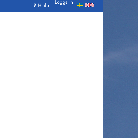
Logga in
❓ Hjälp