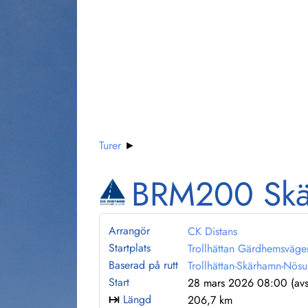
Turer
►
BRM200 Skä
Arrangör
CK Distans
Startplats
Trollhättan
Gärdhemsväge
Baserad på rutt
Trollhättan-Skärhamn-Nö
Start
28 mars 2026 08:00 (avs
Längd
206,7 km