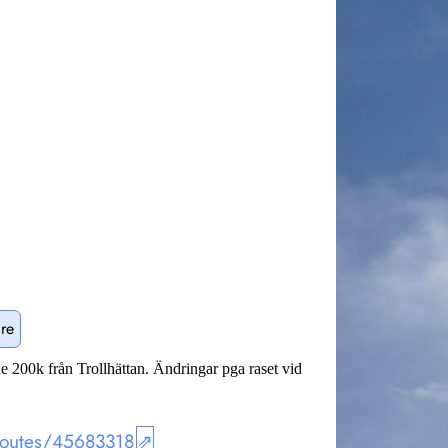
re
 200k från Trollhättan. Ändringar pga raset vid
/routes/45683318