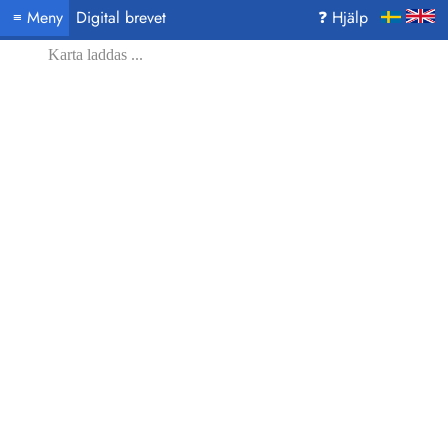
Meny
Digital brevet
❓ Hjälp
≡
Karta laddas ...