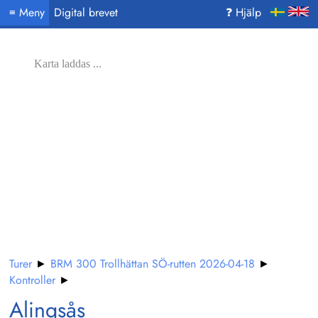
Meny
Digital brevet
❓ Hjälp
≡
Karta laddas ...
Turer
►
BRM 300 Trollhättan SÖ-rutten 2026-04-18
►
Kontroller
►
Alingsås